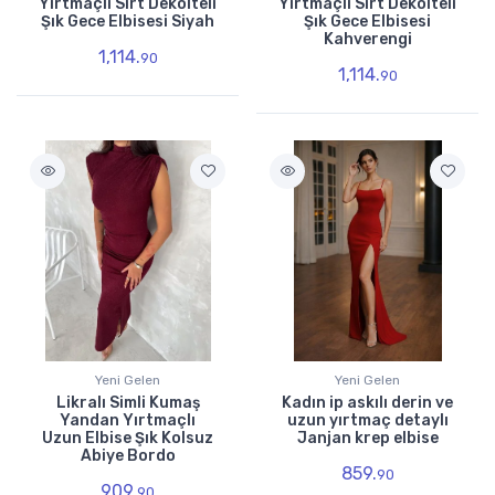
Yırtmaçlı Sırt Dekolteli
Yırtmaçlı Sırt Dekolteli
Şık Gece Elbisesi Siyah
Şık Gece Elbisesi
Kahverengi
1,114.
90
1,114.
90
Yeni Gelen
Yeni Gelen
Likralı Simli Kumaş
Kadın ip askılı derin ve
Yandan Yırtmaçlı
uzun yırtmaç detaylı
Uzun Elbise Şık Kolsuz
Janjan krep elbise
Abiye Bordo
859.
90
909.
90