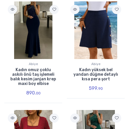
Abiye
Abiye
Kadın omuz çoklu
Kadın yüksek bel
askılı önü taş işlemeli
yandan düğme detaylı
balık kesim janjan krep
kısa pera şort
maxi boy elbise
599.
90
890.
00