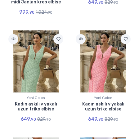
649.
midi Janjan krep elbise
829.
90
90
999.
1,024.
90
90
Yeni Gelen
Yeni Gelen
Kadın askılı v yakalı
Kadın askılı v yakalı
uzun triko elbise
uzun triko elbise
649.
649.
829.
829.
90
90
90
90