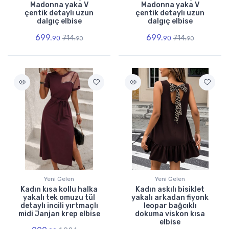
Madonna yaka V
Madonna yaka V
çentik detaylı uzun
çentik detaylı uzun
dalgıç elbise
dalgıç elbise
699.
699.
714.
714.
90
90
90
90
Yeni Gelen
Yeni Gelen
Kadın kısa kollu halka
Kadın askılı bisiklet
yakalı tek omuzu tül
yakalı arkadan fiyonk
detaylı incili yırtmaçlı
leopar bağcıklı
midi Janjan krep elbise
dokuma viskon kısa
elbise