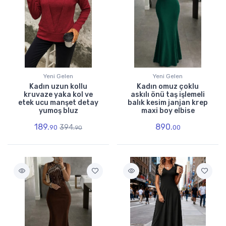
Yeni Gelen
Yeni Gelen
Kadın uzun kollu
Kadın omuz çoklu
kruvaze yaka kol ve
askılı önü taş işlemeli
etek ucu manşet detay
balık kesim janjan krep
yumoş bluz
maxi boy elbise
189.
890.
394.
90
00
90