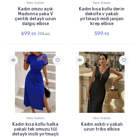
Yeni Gelen
Yeni Gelen
Kadın omzu açık
Kadın kısa kollu derin
Madonna yaka V
dekolte v yakalı
çentik detaylı uzun
yırtmaçlı midi janjan
dalgıç elbise
krep elbise
699.
599.
714.
90
90
90
Yeni Gelen
Yeni Gelen
Kadın kısa kollu halka
Kadın askılı v yakalı
yakalı tek omuzu tül
uzun triko elbise
detaylı incili yırtmaçlı