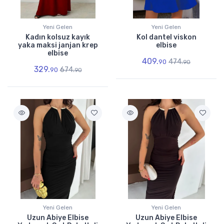
Yeni Gelen
Yeni Gelen
Kadın kolsuz kayık
Kol dantel viskon
yaka maksi janjan krep
elbise
elbise
409.
474.
90
90
329.
674.
90
90
Yeni Gelen
Yeni Gelen
Uzun Abiye Elbise
Uzun Abiye Elbise