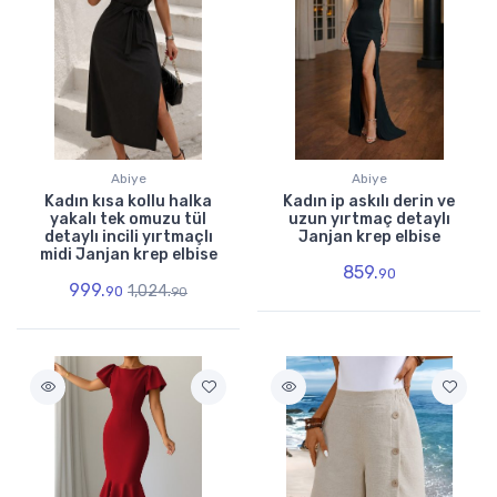
Abiye
Abiye
Kadın kısa kollu halka
Kadın ip askılı derin ve
yakalı tek omuzu tül
uzun yırtmaç detaylı
detaylı incili yırtmaçlı
Janjan krep elbise
midi Janjan krep elbise
859.
90
999.
1,024.
90
90