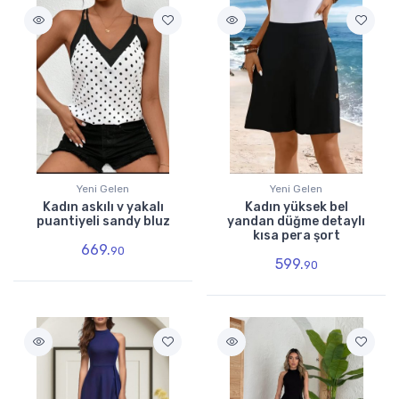
Yeni Gelen
Yeni Gelen
Kadın askılı v yakalı
Kadın yüksek bel
puantiyeli sandy bluz
yandan düğme detaylı
kısa pera şort
669.
90
599.
90