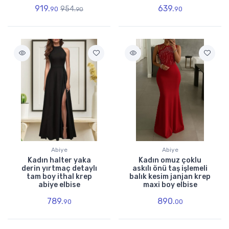
919.
639.
954.
90
90
90
Abiye
Abiye
Kadın halter yaka
Kadın omuz çoklu
derin yırtmaç detaylı
askılı önü taş işlemeli
tam boy ithal krep
balık kesim janjan krep
abiye elbise
maxi boy elbise
789.
890.
90
00