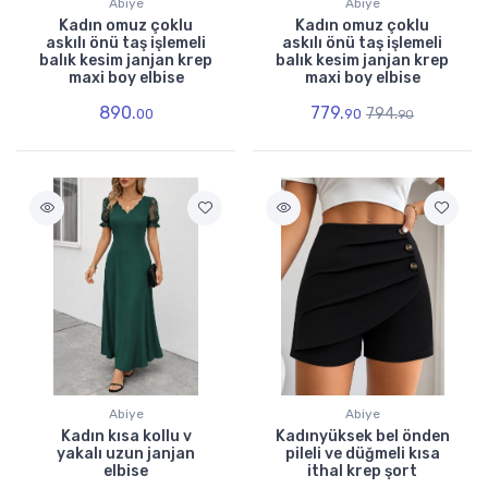
Abiye
Abiye
Kadın omuz çoklu
Kadın omuz çoklu
askılı önü taş işlemeli
askılı önü taş işlemeli
balık kesim janjan krep
balık kesim janjan krep
maxi boy elbise
maxi boy elbise
890.
779.
794.
00
90
90
Abiye
Abiye
Kadın kısa kollu v
Kadınyüksek bel önden
yakalı uzun janjan
pileli ve düğmeli kısa
elbise
ithal krep şort