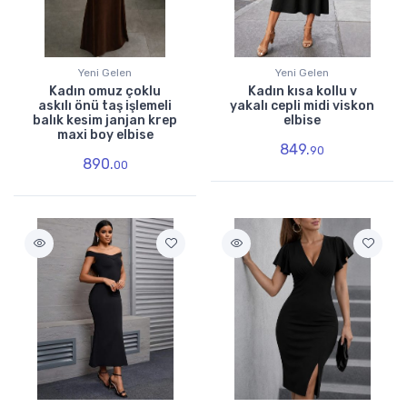
Yeni Gelen
Yeni Gelen
Kadın omuz çoklu
Kadın kısa kollu v
askılı önü taş işlemeli
yakalı cepli midi viskon
balık kesim janjan krep
elbise
maxi boy elbise
849.
90
890.
00